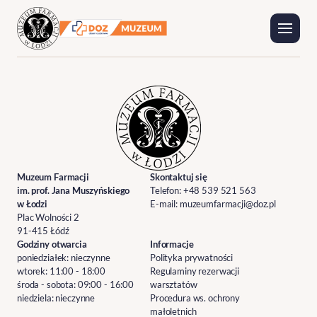
Wystawy
Wydarzenia
Muzeum Farmacji
Skontaktuj się
im. prof. Jana Muszyńskiego
Telefon:
+48 539 521 563
w Łodzi
E-mail:
muzeumfarmacji@doz.pl
Plac Wolności 2
91-415 Łódź
Godziny otwarcia
Informacje
poniedziałek: nieczynne
Polityka prywatności
wtorek: 11:00 - 18:00
Regulaminy rezerwacji
środa - sobota: 09:00 - 16:00
warsztatów
niedziela: nieczynne
Procedura ws. ochrony
małoletnich