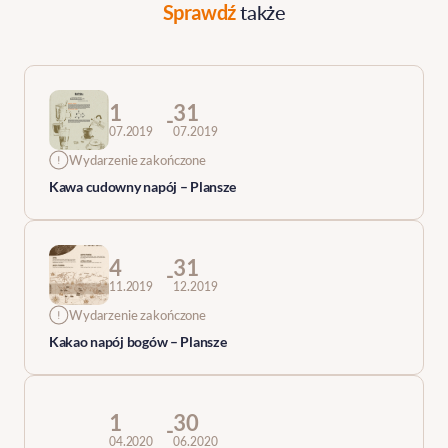
Sprawdź
także
1
31
-
07.2019
07.2019
Wydarzenie zakończone
Kawa cudowny napój – Plansze
4
31
-
11.2019
12.2019
Wydarzenie zakończone
Kakao napój bogów – Plansze
1
30
-
04.2020
06.2020