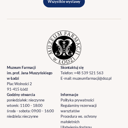
Wszystkie
wystawy
Muzeum Farmacji
Skontaktuj się
im. prof. Jana Muszyńskiego
Telefon:
+48 539 521 563
w Łodzi
E-mail:
muzeumfarmacji@doz.pl
Plac Wolności 2
91-415 Łódź
Godziny otwarcia
Informacje
poniedziałek: nieczynne
Polityka prywatności
wtorek: 11:00 - 18:00
Regulaminy rezerwacji
środa - sobota: 09:00 - 16:00
warsztatów
niedziela: nieczynne
Procedura ws. ochrony
małoletnich
Ułatwienia dostępu