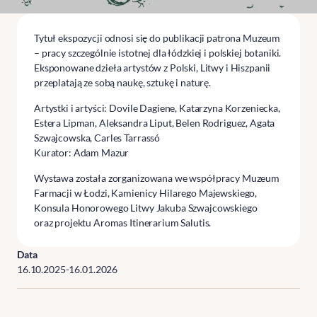
Tytuł ekspozycji odnosi się do publikacji patrona Muzeum
– pracy szczególnie istotnej dla łódzkiej i polskiej botaniki.
Eksponowane dzieła artystów z Polski, Litwy i Hiszpanii
przeplatają ze sobą naukę, sztukę i naturę.
Artystki i artyści: Dovile Dagiene, Katarzyna Korzeniecka,
Estera Lipman, Aleksandra Liput, Belen Rodriguez, Agata
Szwajcowska, Carles Tarrassó
Kurator: Adam Mazur
Wystawa została zorganizowana we współpracy Muzeum
Farmacji w Łodzi,
Kamienicy Hilarego Majewskiego
,
Konsula Honorowego Litwy Jakuba Szwajcowskiego
oraz projektu
Aromas Itinerarium Salutis
.
Data
16.10.2025
-
16.01.2026